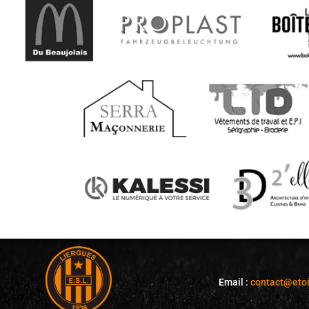
Email :
contact@
eto