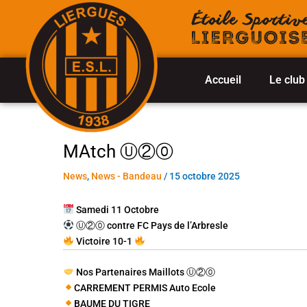
Aller
au
contenu
Accueil
Le club
MAtch Ⓤ②⓪
News
,
News - Bandeau
/
15 octobre 2025
Samedi 11 Octobre
Ⓤ②⓪ contre FC Pays de l’Arbresle
Victoire 10-1
Nos Partenaires Maillots Ⓤ②⓪
CARREMENT PERMIS Auto Ecole
BAUME DU TIGRE