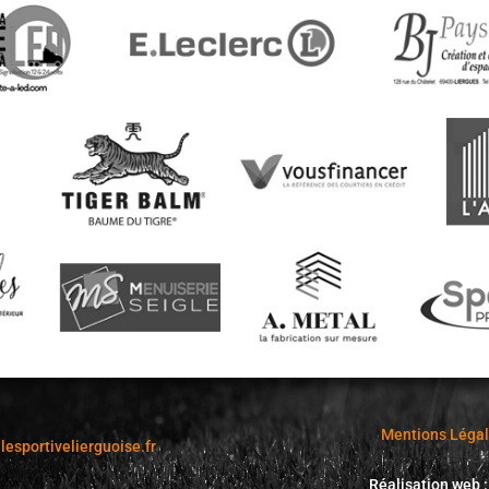
Mentions Légale
ilesportivelierguoise.fr
Réalisation web 