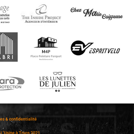
s & confidentialité
:
L’Usine à Trucs 2021