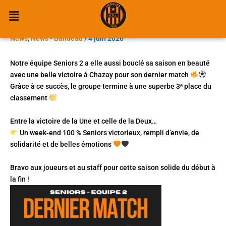
𝙐𝙣 𝙬𝙚𝙚𝙠‑𝙚𝙣𝙙 𝙥𝙖𝙧𝙛𝙖𝙞𝙩 𝙥𝙤𝙪𝙧
Aller
Menu
au
𝙣𝙤𝙨 𝙎𝙚𝙣𝙞𝙤𝙧𝙨 !
contenu
News
,
News - Bandeau
/
4 juin 2026
Notre équipe Seniors 2 a elle aussi bouclé sa saison en beauté
avec une belle victoire à Chazay pour son dernier match
Grâce à ce succès, le groupe termine à une superbe 3ᵉ place du
classement
Entre la victoire de la Une et celle de la Deux…
Un week‑end 100 % Seniors victorieux, rempli d’envie, de
solidarité et de belles émotions
Bravo aux joueurs et au staff pour cette saison solide du début à
la fin !